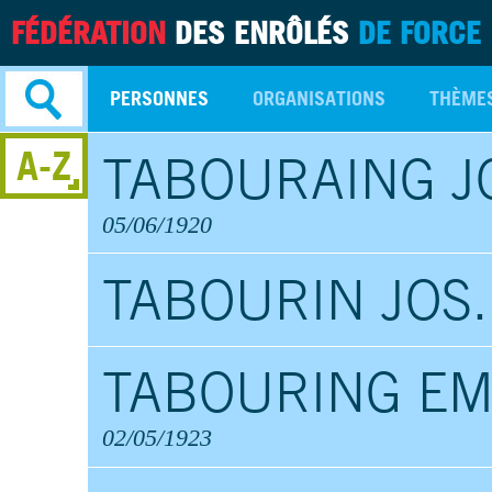
FÉDÉRATION
DES ENRÔLÉS
DE FORCE
PERSONNES
ORGANISATIONS
THÈME
A-Z
TABOURAING J
Recherche
avancée
05/06/1920
TABOURIN JOS.
TABOURING EM
02/05/1923