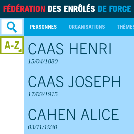
FÉDÉRATION
DES ENRÔLÉS
DE FORCE
PERSONNES
ORGANISATIONS
THÈME
A-Z
CAAS HENRI
Recherche
avancée
15/04/1880
CAAS JOSEPH
17/03/1915
CAHEN ALICE
03/11/1930