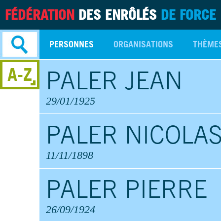
FÉDÉRATION
DES ENRÔLÉS
DE FORCE
PERSONNES
ORGANISATIONS
THÈME
A-Z
PALER JEAN
Recherche
avancée
29/01/1925
PALER NICOLA
11/11/1898
PALER PIERRE
26/09/1924