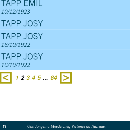
TAPP EMIL
10/12/1923
TAPP JOSY
TAPP JOSY
16/10/1922
TAPP JOSY
16/10/1922
1
2
3
4
5
...
84
Ons Jongen a Meedercher, Victimes du Nazisme.