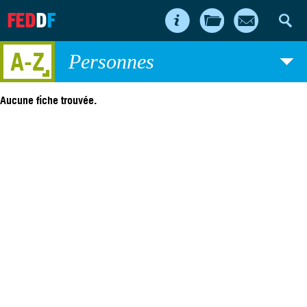
FED
D
F
A-Z
Personnes
Aucune fiche trouvée.