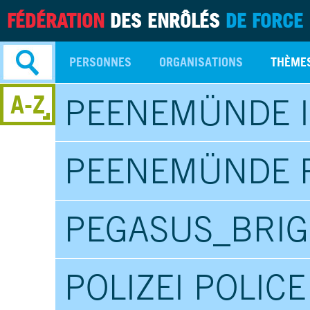
FÉDÉRATION
DES ENRÔLÉS
DE FORCE
PERSONNES
ORGANISATIONS
THÈME
A-Z
PEENEMÜNDE 
Recherche
avancée
PEENEMÜNDE 
PEGASUS_BRIG
POLIZEI POLICE