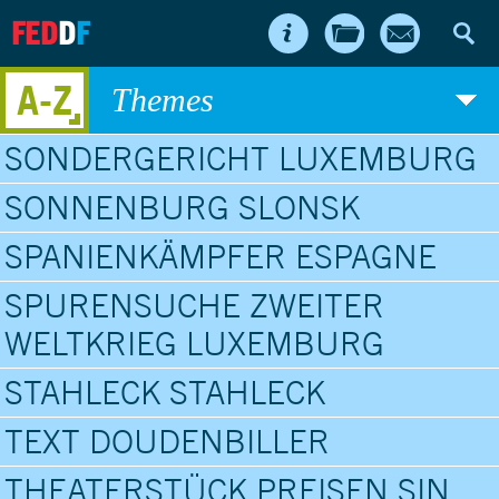
FED
D
F
A-Z
Themes
SONDERGERICHT LUXEMBURG
SONNENBURG SLONSK
SPANIENKÄMPFER ESPAGNE
SPURENSUCHE ZWEITER
WELTKRIEG LUXEMBURG
STAHLECK STAHLECK
TEXT DOUDENBILLER
THEATERSTÜCK PREISEN SIN