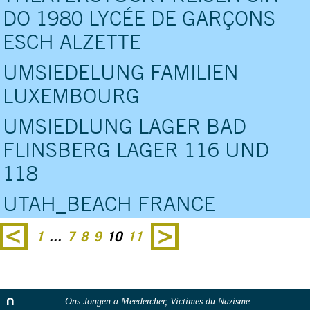
DO 1980 LYCÉE DE GARÇONS
ESCH ALZETTE
UMSIEDELUNG FAMILIEN
LUXEMBOURG
UMSIEDLUNG LAGER BAD
FLINSBERG LAGER 116 UND
118
UTAH_BEACH FRANCE
1
...
7
8
9
10
11
Ons Jongen a Meedercher, Victimes du Nazisme.