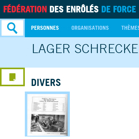
FÉDÉRATION
DES ENRÔLÉS
DE FORCE
PERSONNES
ORGANISATIONS
THÈME
LAGER SCHRECKE
Recherche
avancée
DIVERS
Télécharger le document