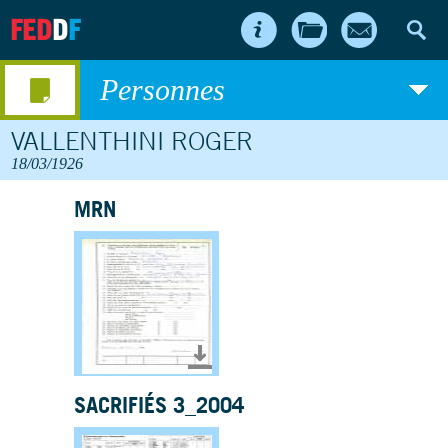
FED
D
F
Personnes
VALLENTHINI ROGER
18/03/1926
MRN
Télécharger le document
SACRIFIÉS 3_2004