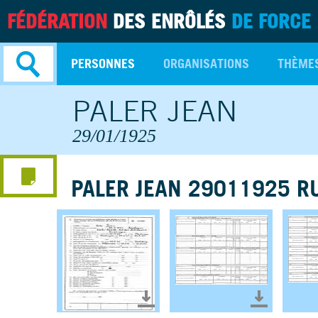
FÉDÉRATION
DES ENRÔLÉS
DE FORCE
PERSONNES
ORGANISATIONS
THÈME
PALER JEAN
Recherche
avancée
29/01/1925
PALER JEAN 29011925 R
Télécharger le document
Télécharg