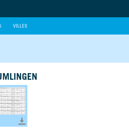
S
VILLES
UMLINGEN
er le document
Télécharger le document