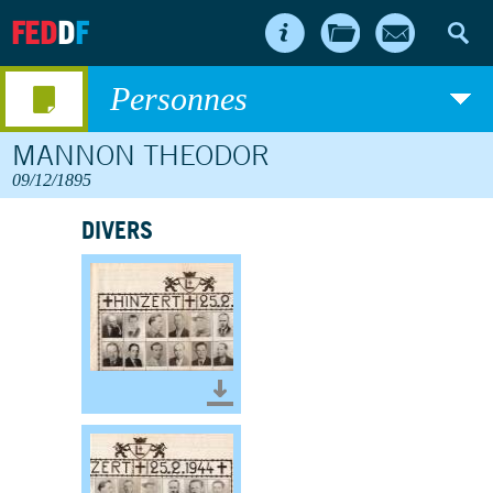
FED
D
F
Personnes
MANNON THEODOR
09/12/1895
DIVERS
Télécharger le document