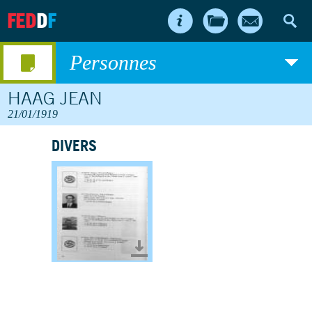
FED
D
F
Personnes
HAAG JEAN
21/01/1919
DIVERS
Télécharger le document