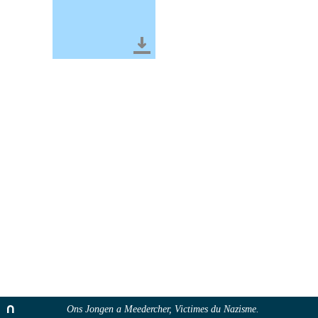
Télécharger le document
Ons Jongen a Meedercher, Victimes du Nazisme.