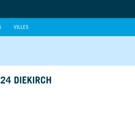
S
VILLES
24 DIEKIRCH
er le document