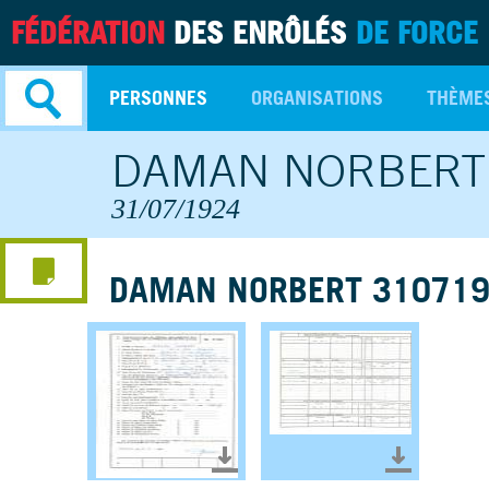
FÉDÉRATION
DES ENRÔLÉS
DE FORCE
PERSONNES
ORGANISATIONS
THÈME
DAMAN NORBERT
Recherche
avancée
31/07/1924
DAMAN NORBERT 310719
Télécharger le document
Télécharg