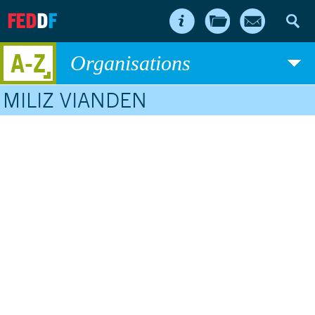
FED
D
F
A-Z
Organisations
MILIZ VIANDEN