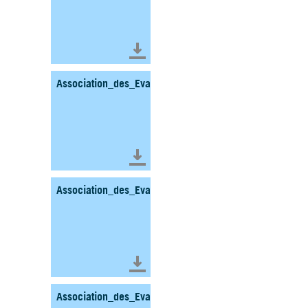
Télécharger le document
Association_des_Evades_et_Incorpores_de_Force_CO
Télécharger le document
Association_des_Evades_et_Incorpores_de_Force_CO
Télécharger le document
Association_des_Evades_et_Incorpores_de_Force_Doss