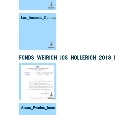
Télécharger le document
Les_Anciens_Combattants_Malgré_Nous_et_Refracta
Télécharger le document
FONDS_WEIRICH_JOS_HOLLERICH_2018_
Télécharger le document
Assoc_Evadés_Incorporés_Force_Haut_Rhin_1988_Fo