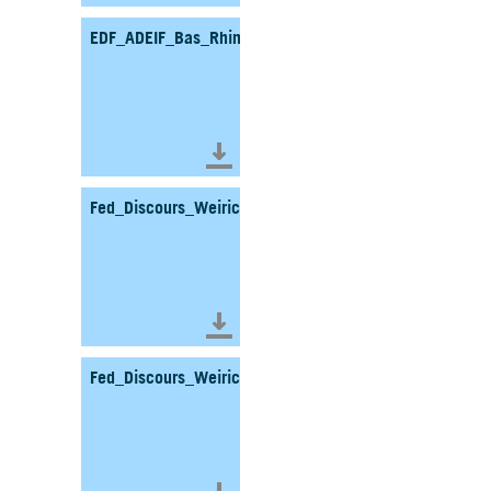
EDF_ADEIF_Bas_Rhin_France_1997_Fonds_WEIRICH_J
Télécharger le document
Fed_Discours_Weirich_Jos_Bouzonville_1972_Fonds_
Télécharger le document
Fed_Discours_Weirich_Jos_Bouzonville_1972_Fonds_