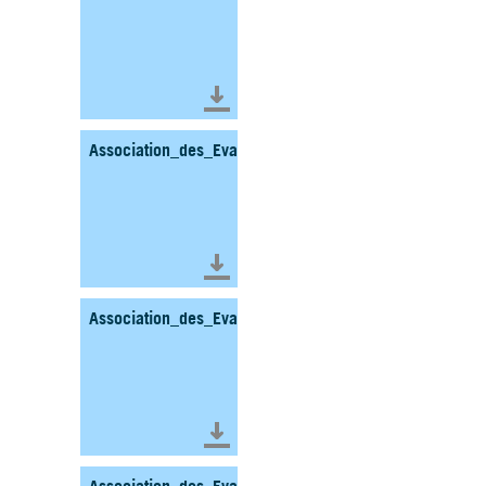
Télécharger le document
Association_des_Evades_et_Incorpores_de_Force_Ge
Télécharger le document
Association_des_Evades_et_Incorpores_de_Force_
Télécharger le document