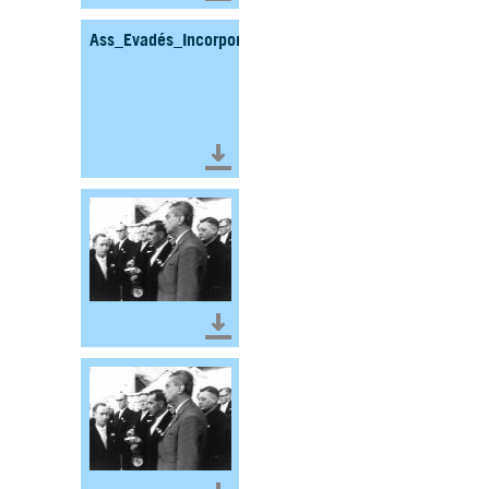
Ass_Evadés_Incorporés_Force_Haut_rhin_1995_Fond
Télécharger le document
Télécharger le document