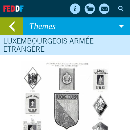
FED
D
F
Themes
LUXEMBOURGEOIS ARMÉE
ETRANGÈRE