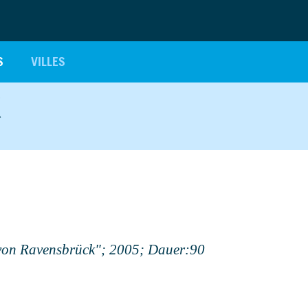
S
VILLES
K
 von Ravensbrück"; 2005; Dauer:90