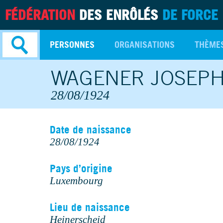
FÉDÉRATION
DES ENRÔLÉS
DE FORCE
PERSONNES
ORGANISATIONS
THÈME
WAGENER JOSEP
Recherche
avancée
28/08/1924
Date de naissance
28/08/1924
Pays d’origine
Luxembourg
Lieu de naissance
Heinerscheid