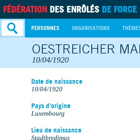
FÉDÉRATION
DES ENRÔLÉS
DE FORCE
PERSONNES
ORGANISATIONS
THÈME
OESTREICHER MA
Recherche
avancée
10/04/1920
Date de naissance
10/04/1920
Pays d’origine
Luxembourg
Lieu de naissance
Stadtbredimus