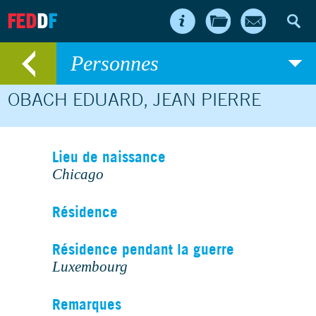
FED
D
F
Personnes
OBACH EDUARD, JEAN PIERRE
Lieu de naissance
Chicago
Résidence
Résidence pendant la guerre
Luxembourg
Remarques