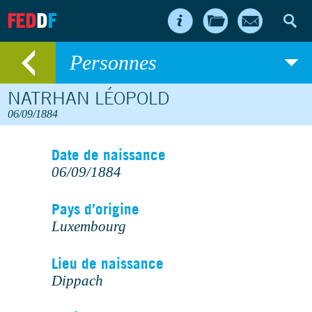
FED
D
F
Personnes
NATRHAN LÉOPOLD
06/09/1884
Date de naissance
06/09/1884
Pays d’origine
Luxembourg
Lieu de naissance
Dippach