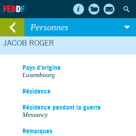
FED
D
F
Personnes
JACOB ROGER
Pays d’origine
Luxembourg
Résidence
Résidence pendant la guerre
Messancy
Remarques