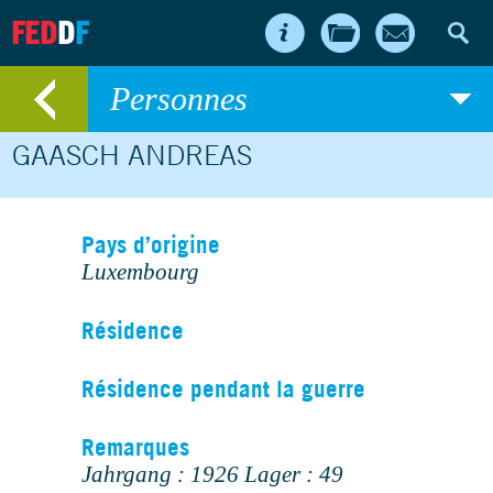
FED
D
F
Personnes
GAASCH ANDREAS
Pays d’origine
Luxembourg
Résidence
Résidence pendant la guerre
Remarques
Jahrgang : 1926 Lager : 49