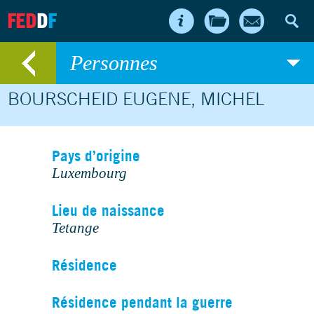
FED
D
F
Personnes
BOURSCHEID EUGENE, MICHEL
Pays d’origine
Luxembourg
Lieu de naissance
Tetange
Résidence
Résidence pendant la guerre