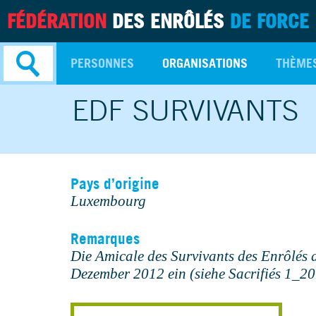
FÉDÉRATION
DES ENRÔLÉS
DE FORCE
PERSONNES
ORGANISATIONS
THÈME
EDF SURVIVANTS
Recherche
avancée
Pays d’origine
Luxembourg
Remarques
Die Amicale des Survivants des Enrôlés de
Dezember 2012 ein (siehe Sacrifiés 1_2