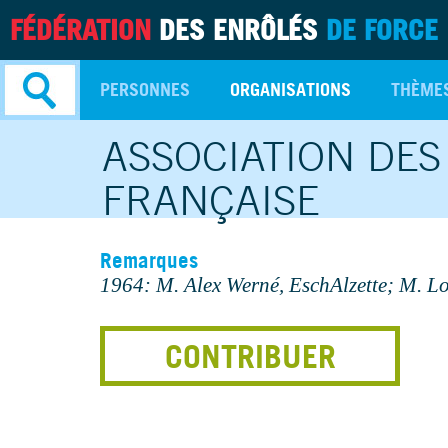
FÉDÉRATION
DES ENRÔLÉS
DE FORCE
PERSONNES
ORGANISATIONS
THÈME
ASSOCIATION DES
Recherche
avancée
FRANÇAISE
Remarques
1964: M. Alex Werné, EschAlzette; M. L
CONTRIBUER