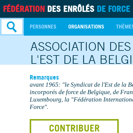
FÉDÉRATION
DES ENRÔLÉS
DE FORCE
PERSONNES
ORGANISATIONS
THÈME
ASSOCIATION DES
Recherche
avancée
L'EST DE LA BELG
Remarques
avant 1965: "le Syndicat de l'Est de la 
incorporés de force de Belgique, de Fra
Luxembourg, la "Fédération Internationa
Force".
CONTRIBUER